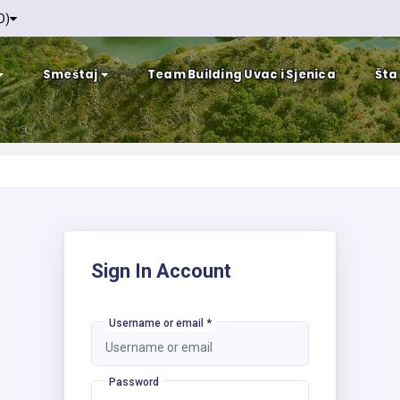
D)
Smeštaj
Team Building Uvac i Sjenica
Šta
Sign In Account
Username or email
*
Password