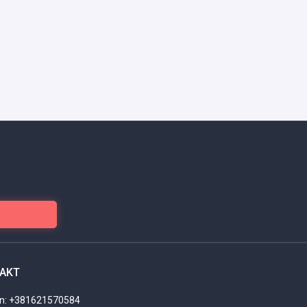
AKT
on: +381621570584