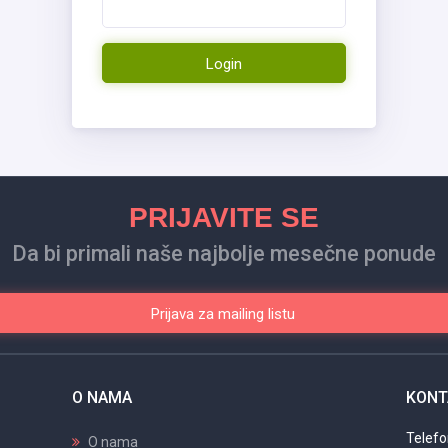
Login
PRIJAVITE SE
Da bi primali naše najbolje mesečne ponude
Prijava za mailing listu
O NAMA
KONT
Telef
O nama