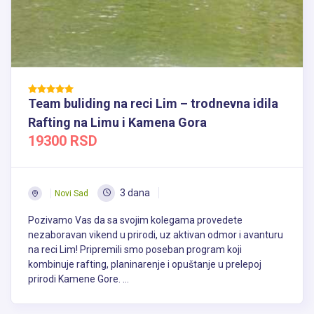
Team buliding na reci Lim – trodnevna idila
Rafting na Limu i Kamena Gora
19300 RSD
3 dana
Novi Sad
Pozivamo Vas da sa svojim kolegama provedete
nezaboravan vikend u prirodi, uz aktivan odmor i avanturu
na reci Lim! Pripremili smo poseban program koji
kombinuje rafting, planinarenje i opuštanje u prelepoj
prirodi Kamene Gore. ...