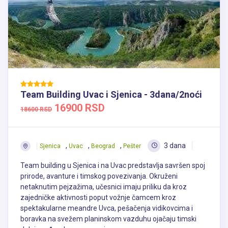
Team Building Uvac i Sjenica - 3dana/2noći
16900 RSD
18600 RSD
,
,
,
3 dana
Sjenica
Uvac
Beograd
Pešter
Team building u Sjenica i na Uvac predstavlja savršen spoj
prirode, avanture i timskog povezivanja. Okruženi
netaknutim pejzažima, učesnici imaju priliku da kroz
zajedničke aktivnosti poput vožnje čamcem kroz
spektakularne meandre Uvca, pešačenja vidikovcima i
boravka na svežem planinskom vazduhu ojačaju timski