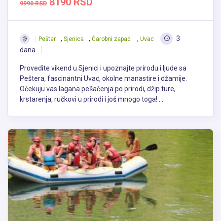
8190 RSD
9990 RSD
,
,
,
3
Pešter
Sjenica
Čarobni zapad
Uvac
dana
Provedite vikend u Sjenici i upoznajte prirodu i ljude sa
Peštera, fascinantni Uvac, okolne manastire i džamije.
Oćekuju vas lagana pešačenja po prirodi, džip ture,
krstarenja, ručkovi u prirodi i još mnogo toga! ...