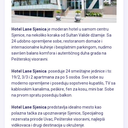
Hotel Lane Sjenica
je moderan hotel u samom centru
Sjenice, na nekoliko koraka od Sultan Valide džamije. Sa
24 udobno opremljene sobe, restoranom domaće i
internacionalne kuhinje i besplatnim parkingom, nudimo
savršen balans komfora i autentičnog duha grada na
Pešterskoj visoravni.
Hotel Lane Sjenica
poseduje 24 smeštajne jedinice i to:
19/2, 3/3 i 2 apartmana za po 5 osoba. Sve sobe su
moderno opremljene i poseduju sopstveno kupatilo, TV sa
kablovskim kanalima, peškire, fen za kosu, mini bar. Sobe
na prvom spratu poseduju balkon.
Hotel Lane Sjenica
predstavlja idealno mesto kao
polazna tačka za upoznavanje Sjenice, Specijalnog
rezervata prirode Uvac, Pešterske visoravni, najlepši
vidikovaca i drugi destinacija u okruženje.