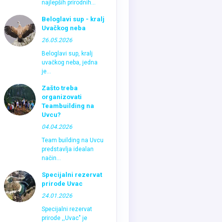
najlepših prirodnih...
Beloglavi sup - kralj
Uvačkog neba
26.05.2026
Beloglavi sup, kralj
uvačkog neba, jedna
je...
Zašto treba
organizovati
Teambuilding na
Uvcu?
04.04.2026
Team building na Uvcu
predstavlja idealan
način...
Specijalni rezervat
prirode Uvac
24.01.2026
Specijalni rezervat
prirode ,,Uvac" je