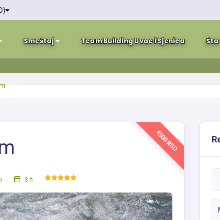
D)
Smeštaj
Team Building Uvac i Sjenica
Šta
om
4500 RSD
Re
om
m
3 h