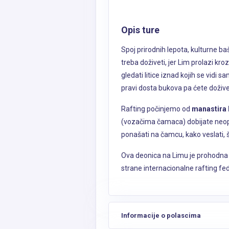
Opis ture
Spoj prirodnih lepota, kulturne b
treba doživeti, jer Lim prolazi k
gledati litice iznad kojih se vidi
pravi dosta bukova pa ćete doživet
Rafting počinjemo od
manastira
(vozačima čamaca) dobijate neop
ponašati na čamcu, kako veslati, š
Ova deonica na Limu je prohodna t
strane internacionalne rafting fede
Informacije o polascima