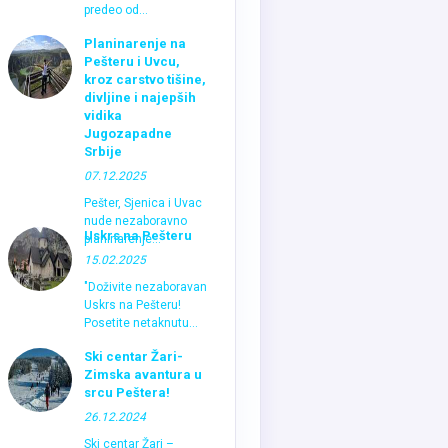
predeo od...
Planinarenje na
Pešteru i Uvcu,
kroz carstvo tišine,
divljine i najepših
vidika
Jugozapadne
Srbije
07.12.2025
Pešter, Sjenica i Uvac
nude nezaboravno
Uskrs na Pešteru
planinarenje...
15.02.2025
"Doživite nezaboravan
Uskrs na Pešteru!
Posetite netaknutu...
Ski centar Žari-
Zimska avantura u
srcu Peštera!
26.12.2024
Ski centar Žari –