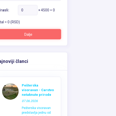
rasli:
×
4500
=
0
tal =
0
(RSD)
Dalje
jnoviji članci
Pešterska
visoravan - Carstvo
netaknute prirode
07.06.2026
Pešterska visoravan
predstavlja jednu od