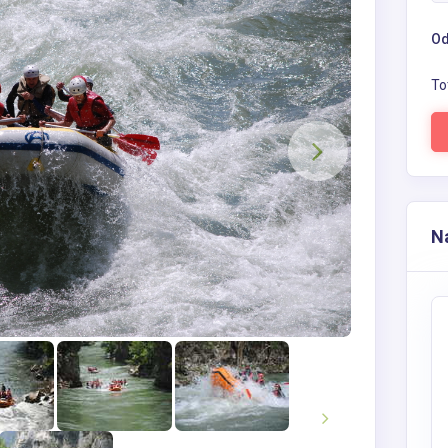
Od
To
Na