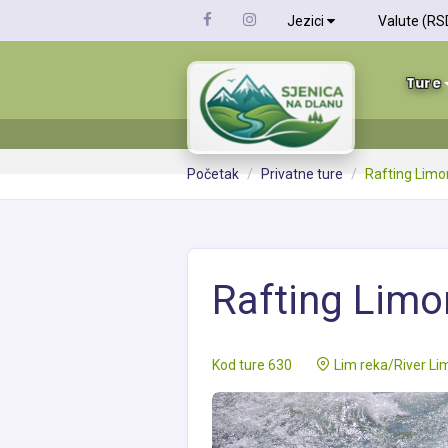
Jezici
Valute (RS
Ture
Početak
Privatne ture
Rafting Lim
Rafting Lim
Kod ture 630
Lim reka/River Li