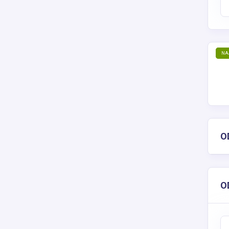
NA
O
O