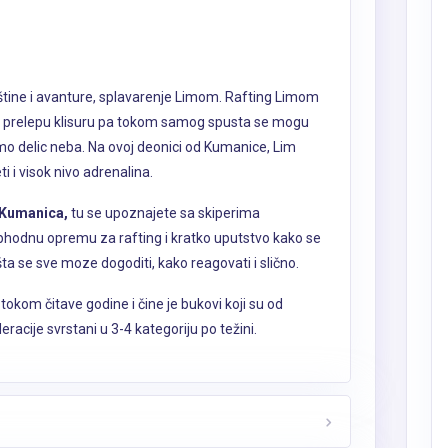
aštine i avanture, splavarenje Limom. Rafting Limom
roz prelepu klisuru pa tokom samog spusta se mogu
 samo delic neba. Na ovoj deonici od Kumanice, Lim
i i visok nivo adrenalina.
 Kumanica,
tu se upoznajete sa skiperima
hodnu opremu za rafting i kratko uputstvo kako se
ta se sve moze dogoditi, kako reagovati i slično.
okom čitave godine i čine je bukovi koji su od
racije svrstani u 3-4 kategoriju po težini.